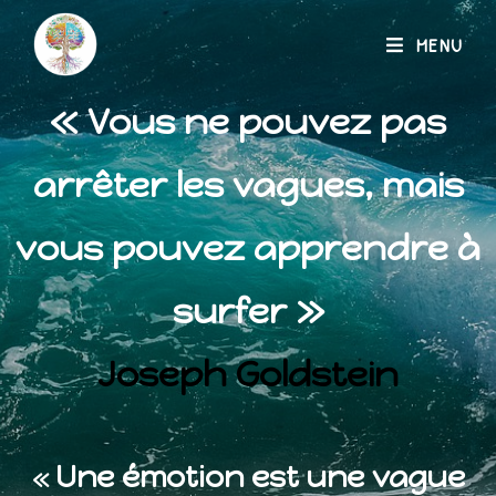
MENU
« Vous ne pouvez pas
arrêter les vagues, mais
vous pouvez apprendre à
surfer »
Joseph Goldstein
Une émotion est une vague
«